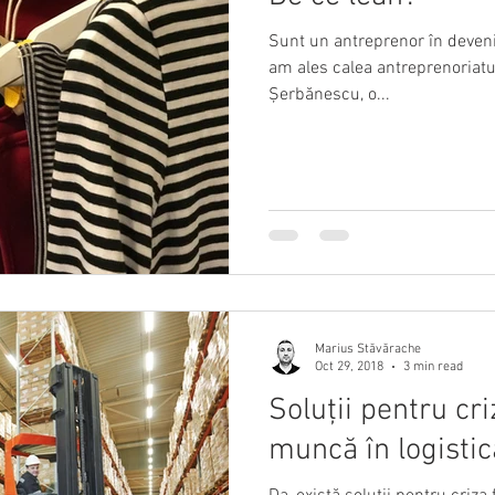
Sunt un antreprenor în deveni
am ales calea antreprenoriatu
Șerbănescu, o...
Marius Stăvărache
Oct 29, 2018
3 min read
Soluții pentru cri
muncă în logistic