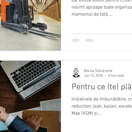
Da, există soluții pentru criz
resimt aproape toate organizați
momentul de față....
Marius Stăvărache
Jun 13, 2018
3 min read
Pentru ce (te) plă
Inițiativele de îmbunătățire, c
reduction, lean, kaizen, excel
Map (VSM) și...