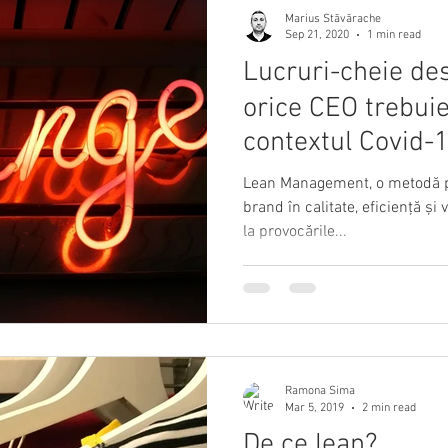
Marius Stăvărache
Sep 21, 2020
1 min read
Lucruri-cheie de
orice CEO trebuie 
contextul Covid-
Lean Management, o metodă pr
brand în calitate, eficiență și
la provocările...
Ramona Sima
Mar 5, 2019
2 min read
De ce lean?