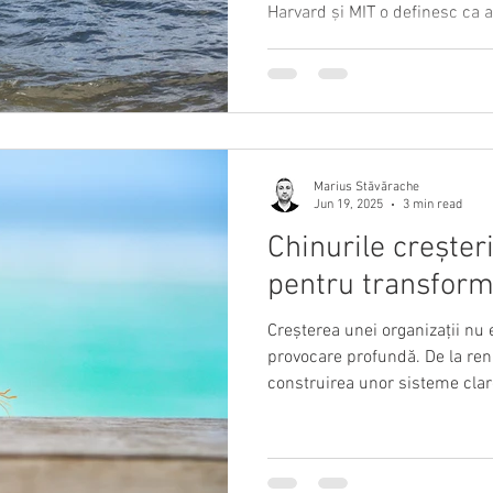
Harvard și MIT o definesc ca a
a te adapta rapid, iar Lean 
concrete: vizibilitate, flexibili
TTR și TTS, la standarde și pr
poți construi o companie care
Marius Stăvărache
Jun 19, 2025
3 min read
Chinurile creșteri
pentru transfor
Creșterea unei organizații nu 
provocare profundă. De la renu
construirea unor sisteme clar
implică durere, vulnerabilitat
Descoperă cum să devii un lid
aliniere și sens într-un mediu