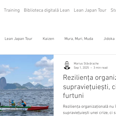
Training
Biblioteca digitală Lean
Lean Japan Tour
St
Lean Japan Tour
Kaizen
Mura, Muri, Muda
Jidoka
re)
5S
Management vizual
KPI
Training
F
Marius Stăvărache
Sep 1, 2025
3 min read
Reziliența organi
ream Map
supraviețuiești, ci
furtuni
Reziliența organizațională nu
supraviețuiești unei crize, ci 