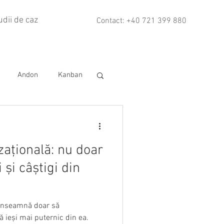
udii de caz
Contact: +40 721 399 880
Andon
Kanban
low
zațională: nu doar
 și câștigi din
 înseamnă doar să
să ieși mai puternic din ea.