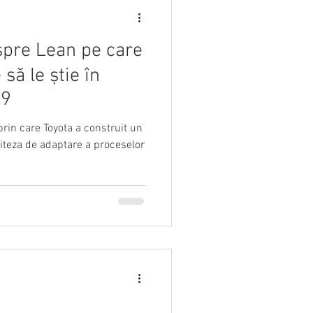
spre Lean pe care
să le știe în
19
in care Toyota a construit un
 viteza de adaptare a proceselor