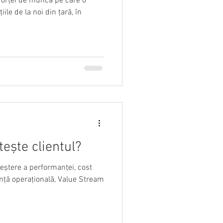
a forței de muncă pe care o
ile de la noi din țară, în
tește clientul?
reștere a performanței, cost
ență operațională, Value Stream