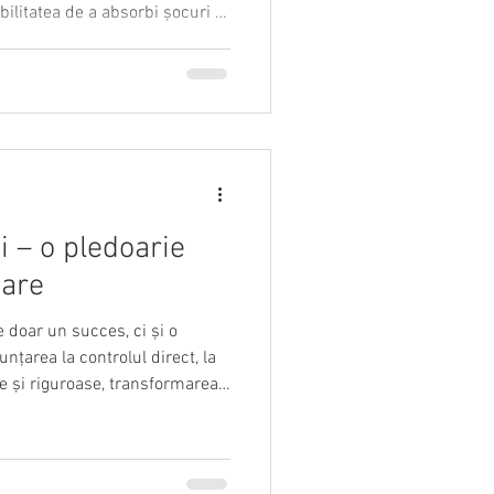
bilitatea de a absorbi șocuri și
Management oferă instrumentele
tate și învățare continuă. De la
ocese agile, descoperă cum îți
 cade mereu în picioare.
i – o pledoarie
mare
e doar un succes, ci și o
nțarea la controlul direct, la
e și riguroase, transformarea
e și evoluție managerială.
er lucid, capabil să creeze
 aflat în plină expansiune.