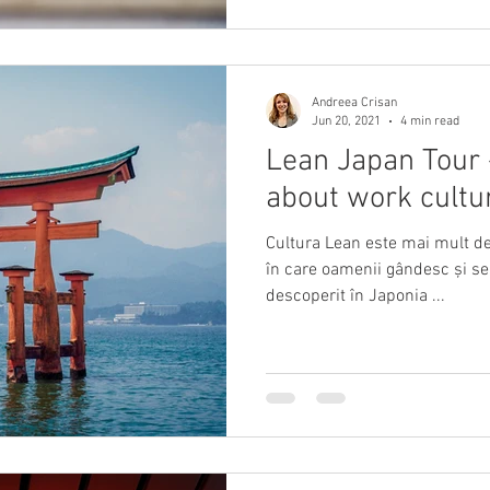
Andreea Crisan
Jun 20, 2021
4 min read
Lean Japan Tour -
about work cultu
Cultura Lean este mai mult d
în care oamenii gândesc și se
descoperit în Japonia ...