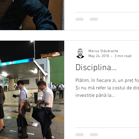
Marius Stăvărache
May 24, 2018
3 min read
Disciplina...
Plătim, în fiecare zi, un preț 
Și nu mă refer la costul de dis
investiție până la...