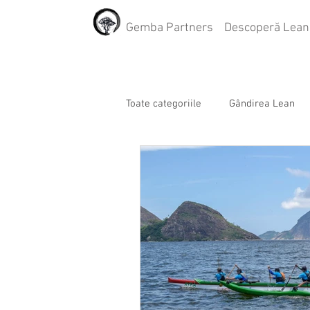
Gemba Partners
Descoperă Lean
Toate categoriile
Gândirea Lean
Gemba
Poka Yoke (anti-eroa
Lean Management
Value St