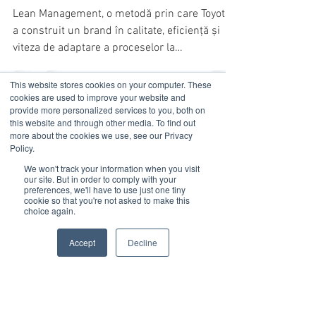
să le știe în contextul
Covid-19
Lean Management, o metodă prin care Toyota
This website stores cookies on your computer. These
a construit un brand în calitate, eficiență și
cookies are used to improve your website and
provide more personalized services to you, both on
viteza de adaptare a proceselor la
this website and through other media. To find out
provocările...
more about the cookies we use, see our Privacy
Policy.
We won't track your information when you visit
our site. But in order to comply with your
preferences, we'll have to use just one tiny
cookie so that you're not asked to make this
choice again.
Accept
Decline