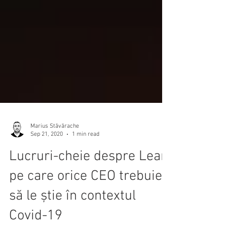
Marius Stăvărache
Sep 21, 2020
1 min read
Lucruri-cheie despre Lean
pe care orice CEO trebuie