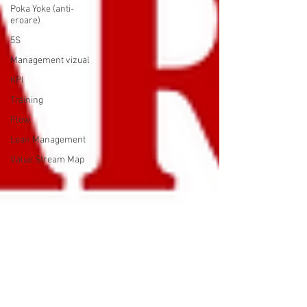
Poka Yoke (anti-
eroare)
5S
Management vizual
KPI
Training
Flow
Lean Management
Value Stream Map