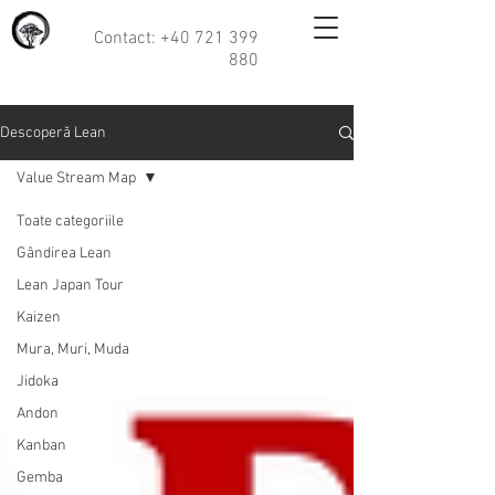
Contact:
+40 721 399
880
Descoperă Lean
Value Stream Map
Toate categoriile
Gândirea Lean
Lean Japan Tour
Kaizen
Mura, Muri, Muda
Jidoka
Andon
Kanban
Gemba