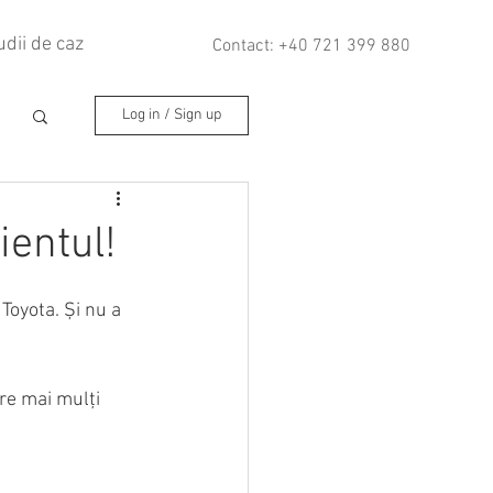
udii de caz
Contact: +40 721 399 880
Log in / Sign up
ientul!
oyota. Și nu a 
re mai mulți 