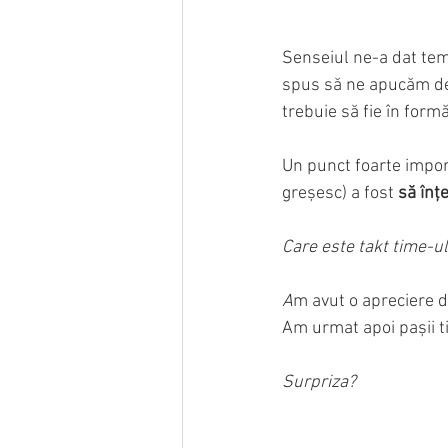
Senseiul ne-a dat tem
spus să ne apucăm de 
trebuie să fie în form
Un punct foarte impor
greșesc) a fost 
să înț
Care este takt time-ul?
A
m avut o apreciere d
Am urmat apoi pașii ti
Surpriza?