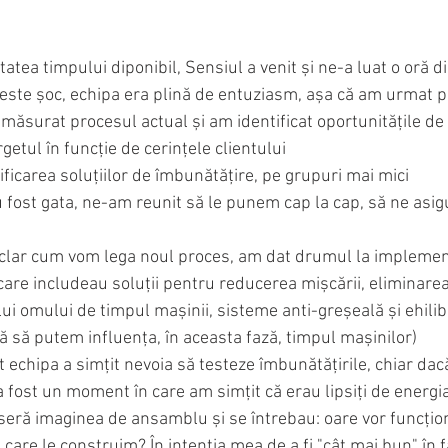
tea timpului diponibil, Sensiul a venit și ne-a luat o oră din
este șoc, echipa era plină de entuziasm, așa că am urmat pa
măsurat procesul actual și am identificat oportunitățile de
getul în funcție de cerințele clientului
ificarea soluțiilor de îmbunătățire, pe grupuri mai mici
 fost gata, ne-am reunit să le punem cap la cap, să ne asig
t clar cum vom lega noul proces, am dat drumul la implement
are includeau soluții pentru reducerea mișcării, eliminarea
i omului de timpul mașinii, sisteme anti-greșeală și ehilib
ără să putem influența, în aceasta fază, timpul mașinilor)
echipa a simțit nevoia să testeze îmbunătățirile, chiar dacă
fost un moment în care am simțit că erau lipsiți de energia
seră imaginea de ansamblu și se întrebau: oare vor funcțio
 care le construim? În intenția mea de a fi "cât mai bun" în f