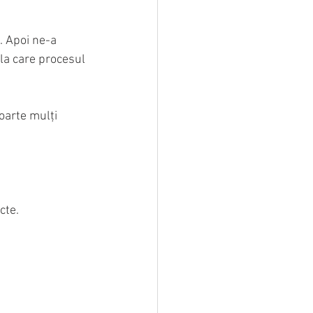
. Apoi ne-a 
la care procesul 
oarte mulți 
cte.