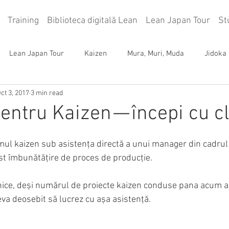
Training
Biblioteca digitală Lean
Lean Japan Tour
St
Lean Japan Tour
Kaizen
Mura, Muri, Muda
Jidoka
ct 3, 2017
3 min read
Poka Yoke (anti-eroare)
5S
Management vizual
entru Kaizen — începi cu cl
Lean Management
Value Stream Map
ul kaizen sub asistența directă a unui manager din cadrul T
ost îmbunătățire de proces de producție.
ice, deși numărul de proiecte kaizen conduse pana acum a
eva deosebit să lucrez cu așa asistență.