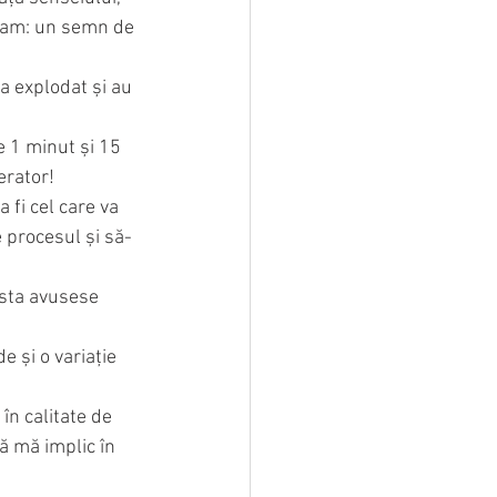
utam: un semn de 
a explodat și au 
e 1 minut și 15 
erator!
 fi cel care va 
 procesul și să-
esta avusese 
 și o variație 
în calitate de 
ă mă implic în 