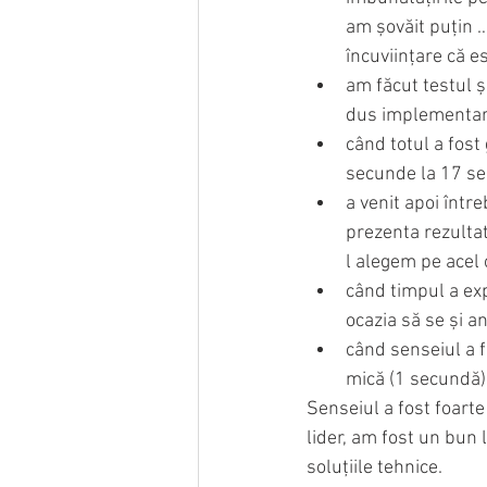
am șovăit puțin …
încuviințare că e
am făcut testul ș
dus implementare
când totul a fost
secunde la 17 sec
a venit apoi între
prezenta rezultat
l alegem pe acel 
când timpul a exp
ocazia să se și a
când senseiul a f
mică (1 secundă) 
Senseiul a fost foarte
lider, am fost un bun 
soluțiile tehnice.