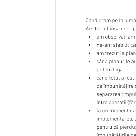
Când eram pe la jumăta
Am trecut însă ușor p
am observat, am 
ne-am stabilit tar
am trecut la plan
când planurile au
putem lega
când totul a fos
de îmbunătățire c
separarea timpulu
între operații (f
la un moment dat 
implementarea; a 
pentru că pierdu
îmbunătățirile pe