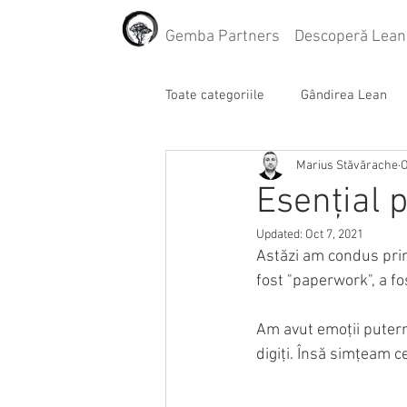
Gemba Partners
Descoperă Lean
Toate categoriile
Gândirea Lean
Marius Stăvărache
O
Andon
Kanban
Gemba
Esențial p
Updated:
Oct 7, 2021
KPI
Training
Flow
Astăzi am condus prim
fost "paperwork", a f
Am avut emoții putern
digiți. Însă simțeam c