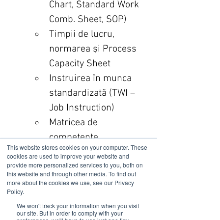
Chart, Standard Work 
Comb. Sheet, SOP)
Timpii de lucru, 
normarea și Process 
Capacity Sheet
Instruirea în munca 
standardizată (TWI – 
Job Instruction)
Matricea de 
competențe
This website stores cookies on your computer. These
Activitatea standard a 
cookies are used to improve your website and
provide more personalized services to you, both on
managementului
this website and through other media. To find out
Sistemul de rutine
more about the cookies we use, see our Privacy
Policy.
Cascadarea 
We won't track your information when you visit
obiectivelor
our site. But in order to comply with your